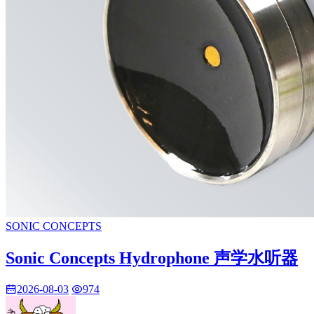
SONIC CONCEPTS
Sonic Concepts Hydrophone 声学水听器
2026-08-03
974